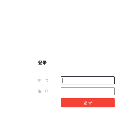
登录
帐 号
密 码